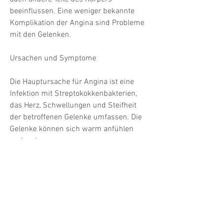
beeinflussen. Eine weniger bekannte 
Komplikation der Angina sind Probleme 
mit den Gelenken.
Ursachen und Symptome
Die Hauptursache für Angina ist eine 
Infektion mit Streptokokkenbakterien, 
das Herz, Schwellungen und Steifheit 
der betroffenen Gelenke umfassen. Die 
Gelenke können sich warm anfühlen 
und es kann zu 
Bewegungseinschränkungen kommen. 
Die Symptome können sich schnell 
entwickeln und in der Regel auf 
mehrere Gelenke gleichzeitig 
ausbreiten.