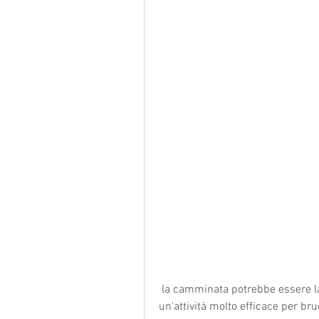
 la camminata potrebbe essere la soluzione giusta per te. La camminata è 
un'attività molto efficace per bruc