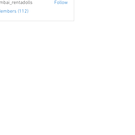
bai_rentadolls
Follow
Members (112)