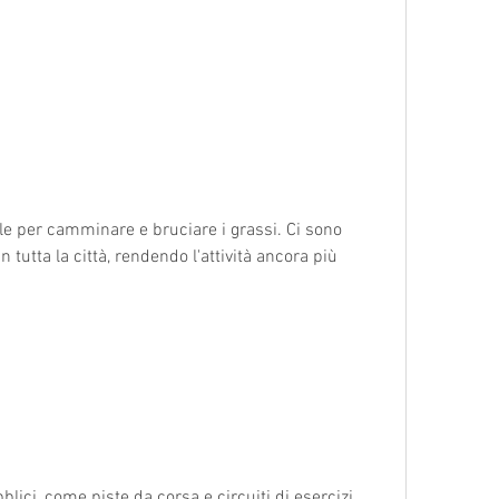
ale per camminare e bruciare i grassi. Ci sono 
 tutta la città, rendendo l'attività ancora più 
lici, come piste da corsa e circuiti di esercizi, 