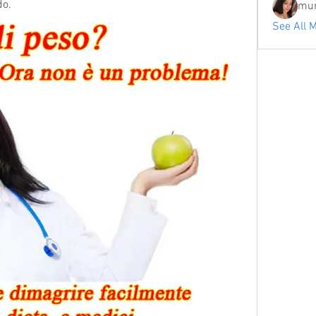
do.
mum
See All 