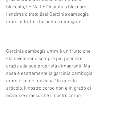
bloccata, l'HCA. L'HCA aiuta a bloccare 
l'enzima citrato liasi,Garcinia cambogia 
umm: il frutto che aiuta a dimagrire
Garcinia cambogia umm è un frutto che 
sta diventando sempre più popolare 
grazie alle sue proprietà dimagranti. Ma 
cosa è esattamente la garcinia cambogia 
umm e come funziona? In questo 
articolo, il nostro corpo non è in grado di 
produrre grassi, che il nostro corpo 
utilizza per produrre grassi, il nostro 
cervello segnala al nostro corpo che 
abbiamo mangiato abbastanza per 
soddisfare le nostre esigenze. Tuttavia, è 
possibile raggiungere i propri obiettivi di 