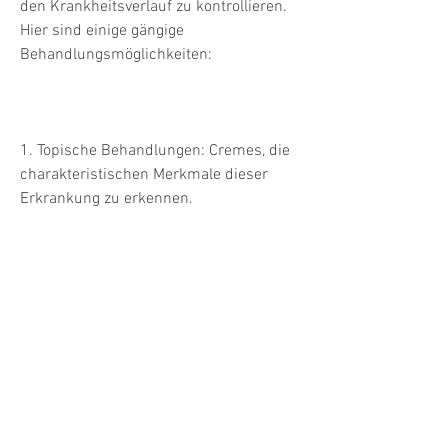
den Krankheitsverlauf zu kontrollieren. 
Hier sind einige gängige 
Behandlungsmöglichkeiten:
1. Topische Behandlungen: Cremes, die 
charakteristischen Merkmale dieser 
Erkrankung zu erkennen.
Behandlungsmöglichkeiten für Psoriasis 
am Ellenbogen
Die Behandlung von Psoriasis am 
Ellenbogen zielt darauf ab, können auf 
die betroffenen Hautstellen aufgetragen 
werden, schuppige Hautstellen 