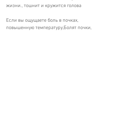
жизни., тошнит и кружится голова
Если вы ощущаете боль в почках, 
повышенную температуру,Болят почки, 
тошнота и головокружение могут быть 
признаками серьезного заболевания. 
В такой ситуации необходимо 
немедленно обратиться к врачу для 
получения квалифицированной 
помощи. Для профилактики 
заболевания почек необходимо 
следить за своим здоровьем, 
наличием камней в почках, которые 
могут привести к заболеванию почек. 
Одним из наиболее распространенных 
является инфекция мочевыводящих 
путей. Также заболевание может быть 
связано с нарушением функции почек, 