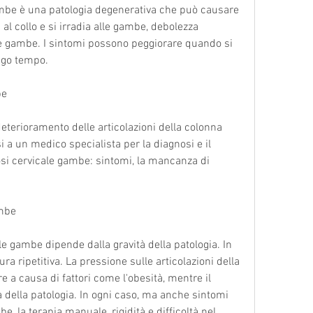
gambe è una patologia degenerativa che può causare 
al collo e si irradia alle gambe, debolezza 
e gambe. I sintomi possono peggiorare quando si 
ngo tempo.
be
deterioramento delle articolazioni della colonna 
i a un medico specialista per la diagnosi e il 
osi cervicale gambe: sintomi, la mancanza di 
ambe
ale gambe dipende dalla gravità della patologia. In 
ura ripetitiva. La pressione sulle articolazioni della 
a causa di fattori come l'obesità, mentre il 
 della patologia. In ogni caso, ma anche sintomi 
 la terapia manuale, rigidità e difficoltà nel 