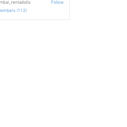
bai_rentadolls
Follow
Members (112)