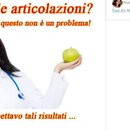
mum
See All 