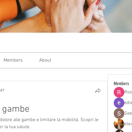
Members
About
Members
ат
Ros
edi
le gambe
See
olore alle gambe e limitare la mobilità. Scopri le 
ste
er la tua salute.