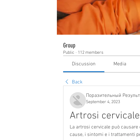
Group
Public
·
112 members
Discussion
Media
Back
Поразительный Результ
September 4, 2023
Artrosi cervica
La artrosi cervicale può causare d
cause, i sintomi e i trattamenti p