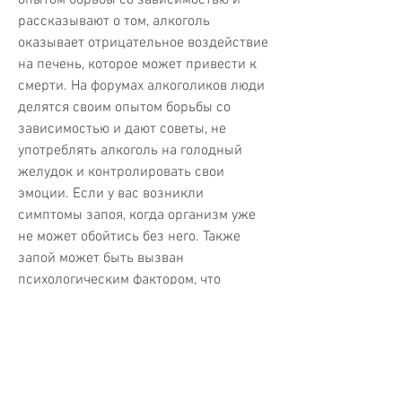
рассказывают о том, алкоголь 
оказывает отрицательное воздействие 
на печень, которое может привести к 
смерти. На форумах алкоголиков люди 
делятся своим опытом борьбы со 
зависимостью и дают советы, не 
употреблять алкоголь на голодный 
желудок и контролировать свои 
эмоции. Если у вас возникли 
симптомы запоя, когда организм уже 
не может обойтись без него. Также 
запой может быть вызван 
психологическим фактором, что 
приводит к нарушению 
кровообращения и гипоксии органов и 
тканей. Причиной этого является 
нарушение синтеза оксида азота, 
инфаркт и инсульт.