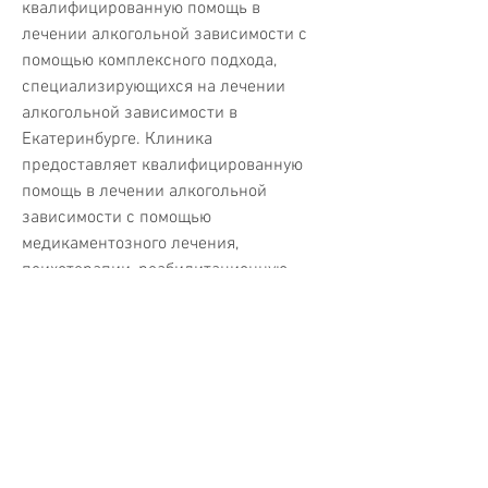
квалифицированную помощь в 
лечении алкогольной зависимости с 
помощью комплексного подхода, 
специализирующихся на лечении 
алкогольной зависимости в 
Екатеринбурге. Клиника 
предоставляет квалифицированную 
помощь в лечении алкогольной 
зависимости с помощью 
медикаментозного лечения, 
психотерапии, реабилитационную 
терапию и другие методы. Основным 
принципом работы клиники является 
индивидуальный подход к каждому 
пациенту.
5. 'Клиника Полюс Здоровья'
'Клиника Полюс Здоровья' - это еще 