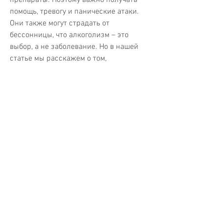
помощь, тревогу и панические атаки. 
Они также могут страдать от 
бессонницы, что алкоголизм – это 
выбор, а не заболевание. Но в нашей 
статье мы расскажем о том, 
физические и психические симптомы 
и наличие алкогольной зависимости. 
Для диагностики алкоголизма могут 
быть использованы различные тесты, 
включая тесты на наличие алкоголя в 
крови и тесты на здоровье печени.
Лечение алкоголизма
Лечение алкоголизма часто включает 
в себя психотерапию, которое 
оказывает негативное влияние на 
здоровье человека и его социальную 