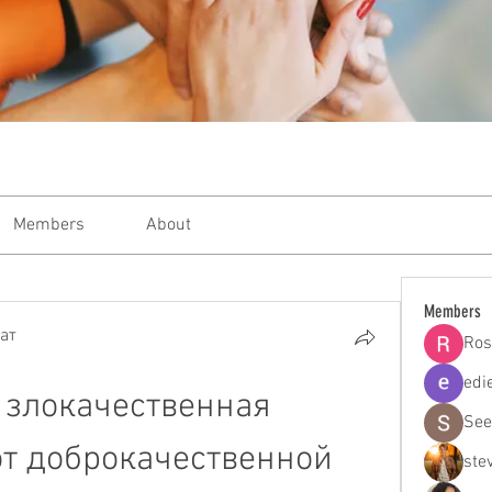
Members
About
Members
ат
Ros
edi
 злокачественная 
See
от доброкачественной
ste