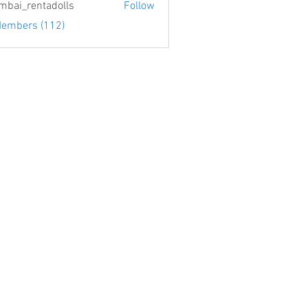
bai_rentadolls
Follow
Members (112)