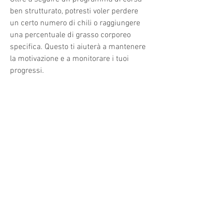
ben strutturato, potresti voler perdere 
un certo numero di chili o raggiungere 
una percentuale di grasso corporeo 
specifica. Questo ti aiuterà a mantenere 
la motivazione e a monitorare i tuoi 
progressi.
2. Creare un piano di allenamento: 
Sviluppa un piano di allenamento che 
includa sessioni di corsa regolari. Inizia 
gradualmente e aumenta gradualmente 
la durata e l'intensità delle tue corse nel 
tempo. Assicurati di includere anche 
giorni di riposo per consentire al tuo 
corpo di recuperare.